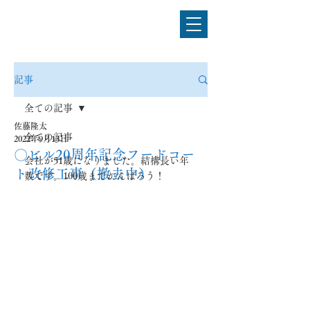
電気設備工事のことなら
佐藤電気工事株式会社
記事
全ての記事
佐藤隆太
全ての記事
2022年9月13日
〇ビル20周年記念フードコー
会社が51歳になりました。結構長い年
ト改修工事（撤去中）
数です。100歳までがんばろう！