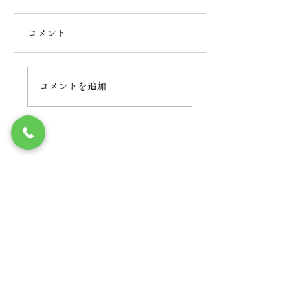
コメント
2026年BBQ
BBQ QUEEN
コメントを追加…
丸の内で電気設備工事のことなら
佐藤電気工事株式会社
丸の内オフィス
tel.03-3526-2580
fax.03-3526-2582