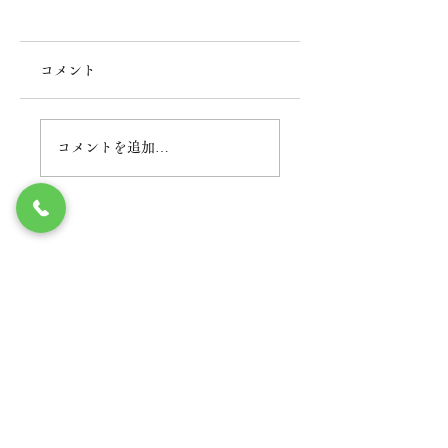
コメント
2026年BBQ
BBQ QUEEN
コメントを追加…
丸の内で電気設備工事のことなら
佐藤電気工事株式会社
丸の内オフィス
tel.03-3526-2580