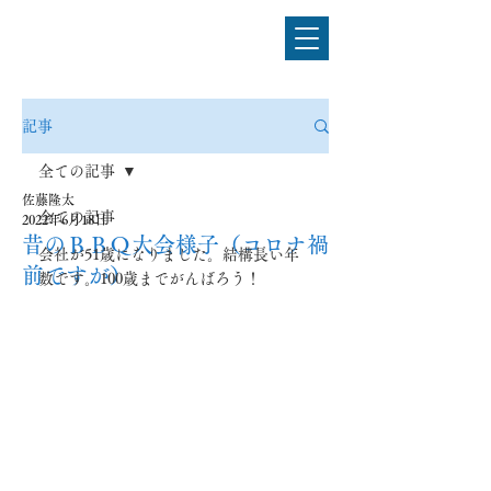
電気設備工事のことなら
佐藤電気工事株式会社
記事
全ての記事
佐藤隆太
全ての記事
2022年6月18日
昔のＢＢＱ大会様子（コロナ禍
会社が51歳になりました。結構長い年
前ですが）
数です。100歳までがんばろう！