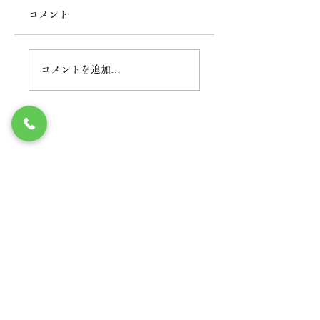
コメント
2026年BBQ
BBQ QUEEN
コメントを追加…
丸の内で電気設備工事のことなら
佐藤電気工事株式会社
丸の内オフィス
tel.03-3526-2580
fax.03-3526-2582
東京都千代田区丸の内2丁目5-1