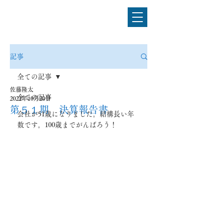
電気設備工事のことなら
佐藤電気工事株式会社
記事
全ての記事
佐藤隆太
全ての記事
2022年10月20日
第５１期 決算報告書
会社が51歳になりました。結構長い年
数です。100歳までがんばろう！