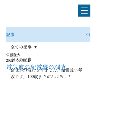
電気設備工事のことなら
佐藤電気工事株式会社
記事
全ての記事
佐藤隆太
全ての記事
2022年5月31日
電気室の配電盤の調査
会社が51歳になりました。結構長い年
数です。100歳までがんばろう！