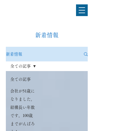
電気設備工事のことなら
佐藤電気工事株式会社
新着情報
新着情報
全ての記事
全ての記事
会社が51歳に
なりました。
結構長い年数
です。100歳
までがんばろ