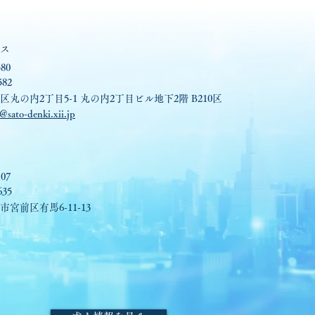
ス
580
582
丸の内2丁目5-1 丸の内2丁目ビル地下2階 B210区
@sato-denki.xii.jp
107
635
宮前区有馬6-11-13