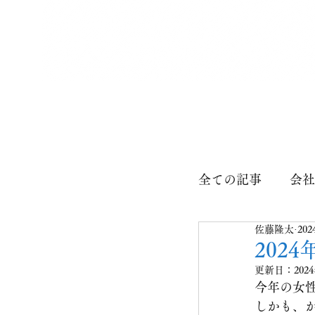
電気設備工事のことなら
佐藤電気工事株式会社
全ての記事
会社
佐藤隆太
20
202
更新日：
202
今年の女
しかも、